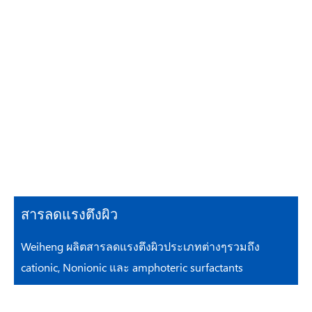
สารลดแรงตึงผิว
Weiheng ผลิตสารลดแรงตึงผิวประเภทต่างๆรวมถึง
cationic, Nonionic และ amphoteric surfactants