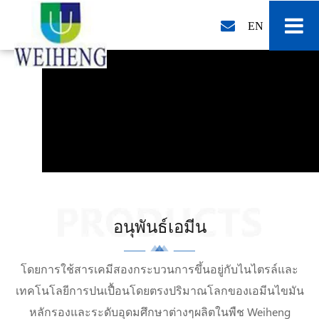
EN
อนุพันธ์เอมีน
โดยการใช้สารเคมีสองกระบวนการขึ้นอยู่กับไนไตรล์และ
เทคโนโลยีการปนเปื้อนโดยตรงปริมาณโลกของเอมีนไขมัน
หลักรองและระดับอุดมศึกษาต่างๆผลิตในพืช Weiheng