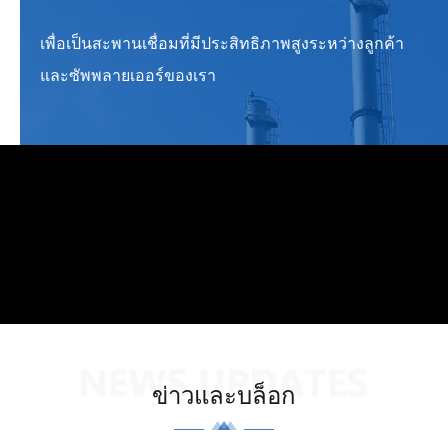
เพื่อเป็นสะพานเชื่อมที่มีประสิทธิภาพสูงระหว่างลูกค้า
และซัพพลายเออร์ของเรา
ข่าวและบล็อก