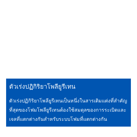
ตัวเร่งปฏิกิริยาโพลียูรีเทน
ตัวเร่งปฏิกิริยาโพลียูรีเทนเป็นหนึ่งในสารเติมแต่งที่สำคัญ
ที่สุดของโฟมโพลียูรีเทนต้องใช้สมดุลของการระเบิดและ
เจลที่แตกต่างกันสำหรับระบบโฟมที่แตกต่างกัน