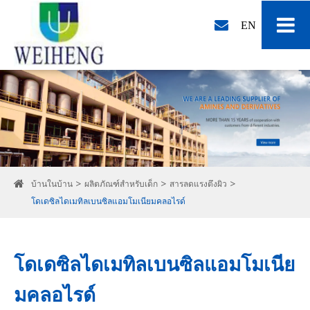
EN
บ้านในบ้าน
ผลิตภัณฑ์สำหรับเด็ก
สารลดแรงตึงผิว
โดเดซิลไดเมทิลเบนซิลแอมโมเนียมคลอไรด์
โดเดซิลไดเมทิลเบนซิลแอมโมเนีย
มคลอไรด์