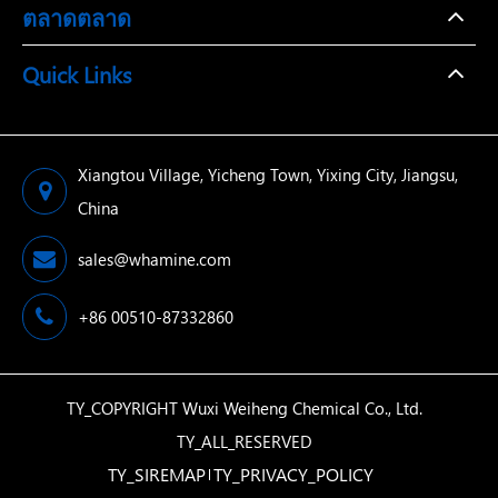
ตลาดตลาด
Quick Links
Xiangtou Village, Yicheng Town, Yixing City, Jiangsu,
China
sales@whamine.com
+86 00510-87332860
TY_COPYRIGHT
Wuxi Weiheng Chemical Co., Ltd.
TY_ALL_RESERVED
TY_SIREMAP
TY_PRIVACY_POLICY