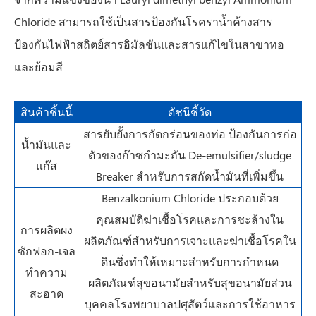
Chloride สามารถใช้เป็นสารป้องกันโรคราน้ำค้างสาร
ป้องกันไฟฟ้าสถิตย์สารอิมัลชันและสารแก้ไขในสาขาทอ
และย้อมสี
สินค้าชิ้นนี้
ดัชนีชี้วัด
สารยับยั้งการกัดกร่อนของท่อ ป้องกันการก่อ
น้ำมันและ
ตัวของก๊าซกำมะถัน De-emulsifier/sludge
แก๊ส
Breaker สำหรับการสกัดน้ำมันที่เพิ่มขึ้น
Benzalkonium Chloride ประกอบด้วย
คุณสมบัติฆ่าเชื้อโรคและการชะล้างใน
การผลิตผง
ผลิตภัณฑ์สำหรับการเจาะและฆ่าเชื้อโรคใน
ซักฟอก-เจล
ดินซึ่งทำให้เหมาะสำหรับการกำหนด
ทำความ
ผลิตภัณฑ์สุขอนามัยสำหรับสุขอนามัยส่วน
สะอาด
บุคคลโรงพยาบาลปศุสัตว์และการใช้อาหาร