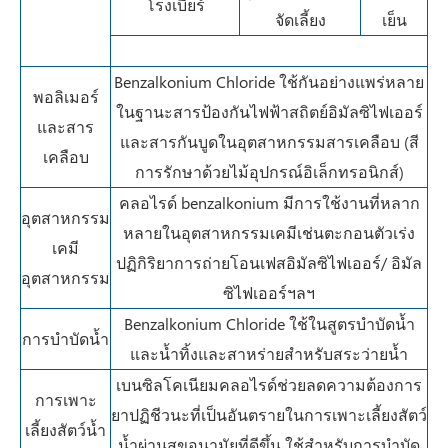
โรงเบียร์
จัดเลี้ยง
เย็น
Benzalkonium Chloride ใช้กันอย่างแพร่หลาย
พอลิเมอร์
ในฐานะสารป้องกันไฟฟ้าสถิตย์อิมัลซิไฟเออร์
และสาร
และสารกันบูดในอุตสาหกรรมสารเคลือบ (สี
เคลือบ
การรักษาด้วยไม้อุปกรณ์อิเล็กทรอนิกส์)
คลอไรด์ benzalkonium มีการใช้งานที่หลาก
อุตสาหกรรม
หลายในอุตสาหกรรมเคมีเช่นตะกอนตัวเร่ง
เคมี
ปฏิกิริยาการถ่ายโอนเฟสอิมัลซิไฟเออร์/ อิมัล
อุตสาหกรรม
ซิไฟเออร์ฯลฯ
Benzalkonium Chloride ใช้ในสูตรบำบัดน้ำ
การบำบัดน้ำ
และน้ำทิ้งและสาหร่ายสำหรับสระว่ายน้ำ
เบนซิลโคเนียมคลอไรด์ช่วยลดความต้องการ
การเพาะ
ยาปฏิชีวนะที่เป็นอันตรายในการเพาะเลี้ยงสัตว์
เลี้ยงสัตว์น้ำ
น้ำผ่านสุขอนามัยที่ดีขึ้น ใช้สำหรับการบำบัด