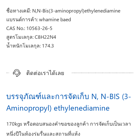
ชื่อทางเคมี: N,N-Bis(3-aminopropyl)ethylenediamine
แบรนด์การค้า: whamine baed
CAS No.: 10563-26-5
สูตรโมเลกุล: C8H22N4
น้ำหนักโมเลกุล: 174.3
ติดต่อเราได้เลย
บรรจุภัณฑ์และการจัดเก็บ N, N-BIS (3-
Aminopropyl) ethylenediamine
170kgs หรือตอบสนองคำขอของลูกค้า การจัดเก็บเป็นเวลา
หนึ่งปีในห้องร่มรื่นและสถานที่แห้ง