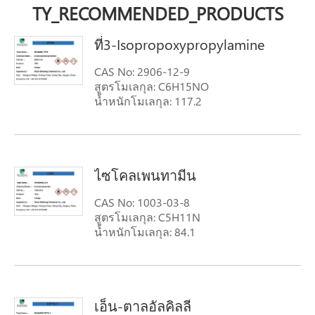
TY_RECOMMENDED_PRODUCTS
ที่3-Isopropoxypropylamine
CAS No: 2906-12-9
สูตรโมเลกุล: C6H15NO
น้ำหนักโมเลกุล: 117.2
ไซโคลเพนทามีน
CAS No: 1003-03-8
สูตรโมเลกุล: C5H11N
น้ำหนักโมเลกุล: 84.1
เอ็น-ตาลอัลคิลลี