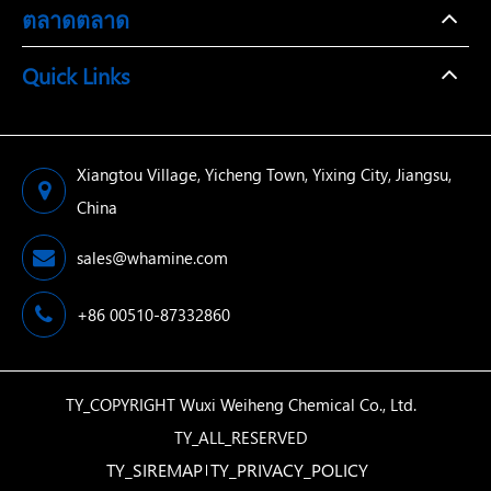
ตลาดตลาด
Quick Links
Xiangtou Village, Yicheng Town, Yixing City, Jiangsu,
China
sales@whamine.com
+86 00510-87332860
TY_COPYRIGHT
Wuxi Weiheng Chemical Co., Ltd.
TY_ALL_RESERVED
TY_SIREMAP
TY_PRIVACY_POLICY