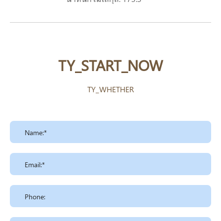
TY_START_NOW
TY_WHETHER