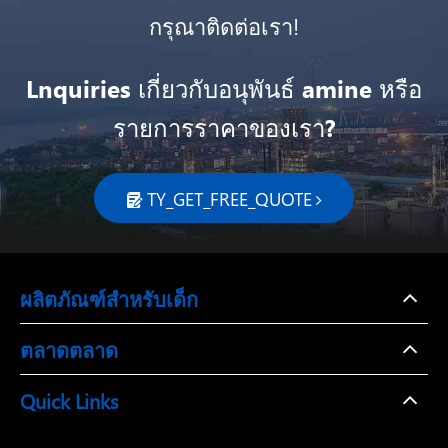
กรุณาติดต่อเรา!
Lnquiries เกี่ยวกับอนุพันธ์ amine หรือ
รายการราคาของเรา?
TY_GET_FREE_QUOTE

ผลิตภัณฑ์สำหรับเด็ก
ตลาดตลาด
Quick Links