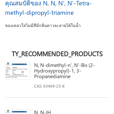
คุณสมบัติของ N, N, N', N'-Tetra-
methyl-dipropyl-triamine
ของเหลวใสไม่มีสีมีกลิ่นคาวละลายได้ในน้ำ
TY_RECOMMENDED_PRODUCTS
N, N-dimethyl-n', N'-Bis (2-
Hydroxypropyl)-1, 3-
Propanediamine
CAS: 63469-23-8
สูตรโมเลกุล:
(CH3)2N(CH2)3N[CH2CH(OH)CH3]2
น้ำหนักโมเลกุล: 218
N, N-IH