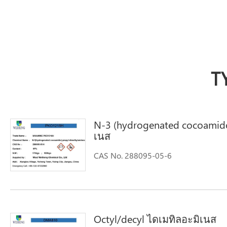
T
N-3 (hydrogenated cocoamido
เนส
CAS No. 288095-05-6
Octyl/decyl ไดเมทิลอะมิเนส