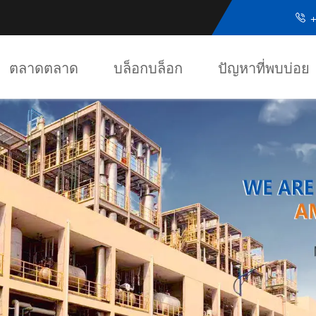
+

ตลาดตลาด
บล็อกบล็อก
ปัญหาที่พบบ่อย