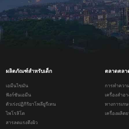
ผลิตภัณฑ์สำหรับเด็ก
ตลาดตลา
เอมีนไขมัน
การทำควา
ฟังก์ชันเอมีน
เครื่องสำอา
ตัวเร่งปฏิกิริยาโพลียูรีเทน
ทางการเกษ
ไพโรลิโด
เครื่องผลิตย
สารลดแรงตึงผิว