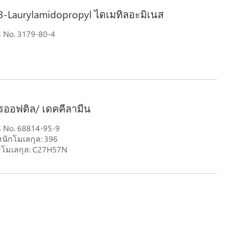
3-Laurylamidopropyl ไดเมทิลอะมิเนส
 No. 3179-80-4
รออฟติล/ เดคคีลามีน
 No. 68814-95-9
หนักโมเลกุล: 396
รโมเลกุล: C27H57N
้องความหมาย: Tri(octyl-decyl)amine; N,N-dinonylnonan-1-
ne; ไตร (octyl/decyl) เอมีน; TA0810; Tri(octyl-devyl)amine;
octyl/decylamine