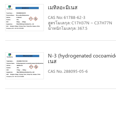
เมทิลอะมิเนส
CAS No: 61788-62-3
สูตรโมเลกุล: C17H37N ~ C37H77N
น้ำหนักโมเลกุล: 367.5
N-3 (hydrogenated cocoamido
เนส
CAS No. 288095-05-6