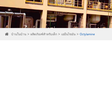
บ้านในบ้าน
ผลิตภัณฑ์สำหรับเด็ก
เอมีนไขมัน
Octylamine