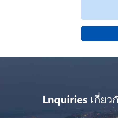
Lnquiries เกี่ย