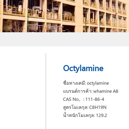
Octylamine
ชื่อทางเคมี: octylamine
แบรนด์การค้า: whamine A8
CAS No。: 111-86-4
สูตรโมเลกุล: C8H19N
น้ำหนักโมเลกุล: 129.2