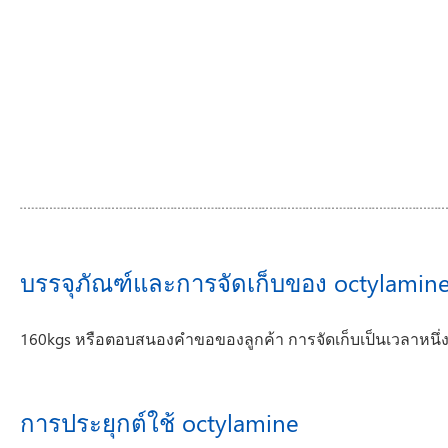
บรรจุภัณฑ์และการจัดเก็บของ octylamin
160kgs หรือตอบสนองคำขอของลูกค้า การจัดเก็บเป็นเวลาหนึ่งป
การประยุกต์ใช้ octylamine