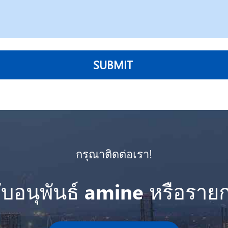
SUBMIT
กรุณาติดต่อเรา!
วกับอนุพันธ์ amine หรือร