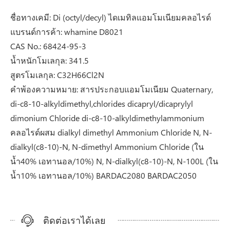
ชื่อทางเคมี: Di (octyl/decyl) ไดเมทิลแอมโมเนียมคลอไรด์
แบรนด์การค้า: whamine D8021
CAS No.: 68424-95-3
น้ำหนักโมเลกุล: 341.5
สูตรโมเลกุล: C32H66Cl2N
คำพ้องความหมาย: สารประกอบแอมโมเนียม Quaternary,
di-c8-10-alkyldimethyl,chlorides dicapryl/dicaprylyl
dimonium Chloride di-c8-10-alkyldimethylammonium
คลอไรด์ผสม dialkyl dimethyl Ammonium Chloride N, N-
dialkyl(c8-10)-N, N-dimethyl Ammonium Chloride (ใน
น้ำ40% เอทานอล/10%) N, N-dialkyl(c8-10)-N, N-100L (ใน
น้ำ10% เอทานอล/10%) BARDAC2080 BARDAC2050
ติดต่อเราได้เลย