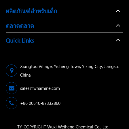
ผลิตภัณฑ์สำหรับเด็ก
ตลาดตลาด
Quick Links
Xiangtou Village, Yicheng Town, Yixing City, Jiangsu,
China
sales@whamine.com
+86 00510-87332860
TY_COPYRIGHT
Wuxi Weiheng Chemical Co., Ltd.