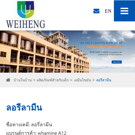
EN
บ้านในบ้าน
ผลิตภัณฑ์สำหรับเด็ก
เอมีนไขมัน
ลอรีลามีน
ลอรีลามีน
ชื่อทางเคมี: ลอรี่ลามีน
แบรนด์การค้า: whamine A12