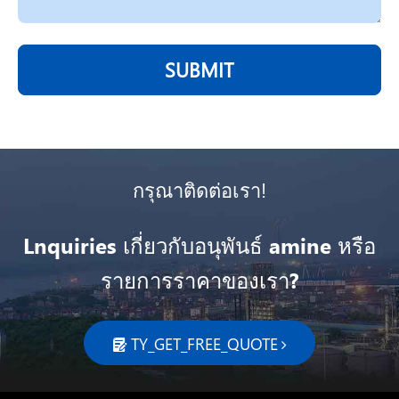
SUBMIT
กรุณาติดต่อเรา!
Lnquiries เกี่ยวกับอนุพันธ์ amine หรือ
รายการราคาของเรา?
TY_GET_FREE_QUOTE
